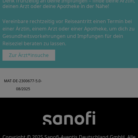
Denk frühzeitig an deine Impfungen – finde deine Ärztin,
deinen Arzt oder deine Apotheke in der Nähe!
Vereinbare rechtzeitig vor Reiseantritt einen Termin bei
einer Ärztin, einem Arzt oder einer Apotheke, um dich zu
Gesundheitsvorkehrungen und Impfungen für dein
Reiseziel beraten zu lassen.
Zur Ärzt*insuche
MAT-DE-2300677-5.0-
08/2025
Copyright © 2025 Sanofi-Aventis Deutschland GmbH. Alle