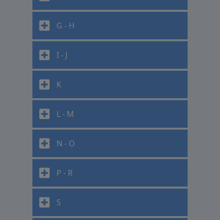
G - H
I - J
K
L - M
N - O
P - R
S