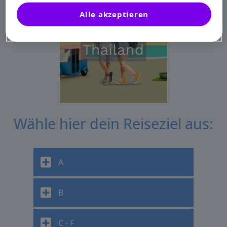
Alle akzeptieren
Wähle hier dein Reiseziel aus:
A
B
C - F