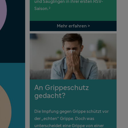
und Säuglingen in ihrer ersten RSV-
Saison.
2
Mehr erfahren >
An Grippeschutz
gedacht?
Die Impfung gegen Grippe schützt vor
der „echten“ Grippe. Doch was
unterscheidet eine Grippe von einer