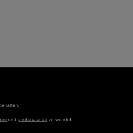
behalten.
com
und
photocase.de
verwendet.