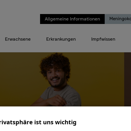
Allgemeine Informationen
Meningok
Erwachsene
Erkrankungen
Impfwissen
Impfen für ein
rivatsphäre ist uns wichtig
geschütztes Leben