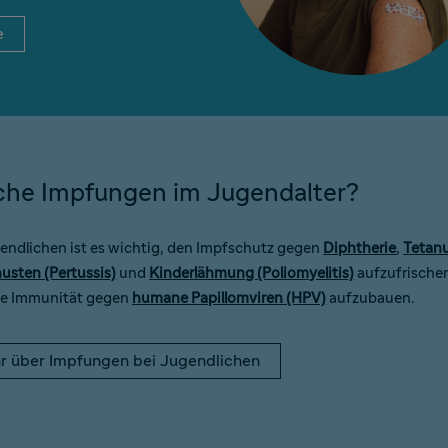
e
che Impfungen im Jugendalter?
endlichen ist es wichtig, den Impfschutz gegen
Diphtherie
,
Tetan
usten (Pertussis)
und
Kinderlähmung (Poliomyelitis)
aufzufrische
ne Immunität gegen
humane Papillomviren (HPV)
aufzubauen.
r über Impfungen bei Jugendlichen