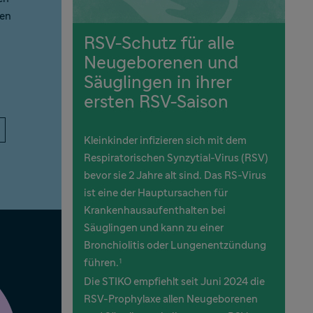
den
RSV-Schutz für alle
Neugeborenen und
Säuglingen in ihrer
ersten RSV-Saison
Kleinkinder infizieren sich mit dem
Respiratorischen Synzytial-Virus (RSV)
bevor sie 2 Jahre alt sind. Das RS-Virus
ist eine der Hauptursachen für
Krankenhausaufenthalten bei
Säuglingen und kann zu einer
Bronchiolitis oder Lungenentzündung
führen.
1
Die STIKO empfiehlt seit Juni 2024 die
RSV-Prophylaxe allen Neugeborenen