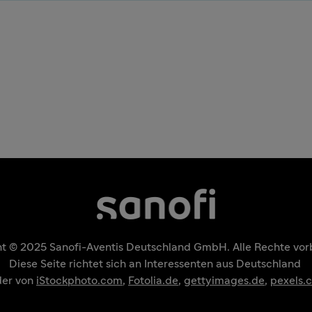
t © 2025 Sanofi-Aventis Deutschland GmbH. Alle Rechte vor
Diese Seite richtet sich an Interessenten aus Deutschland
.
der von
iStockphoto.com
,
Fotolia.de
,
gettyimages.de
,
pexels.