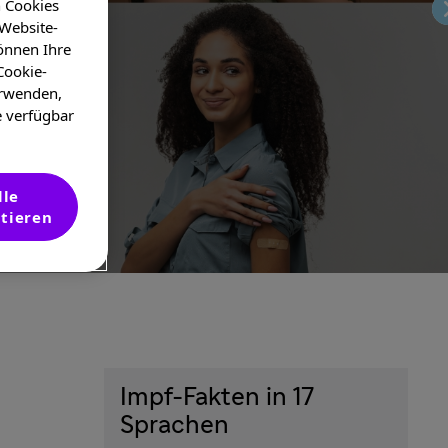
n Cookies
 Website-
önnen Ihre
Cookie-
erwenden,
e verfügbar
lle
tieren
Impf-Fakten in 17
Sprachen