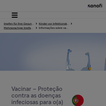
Home
Impfen für Ihre Gesundheit – Sanofi
Kinder vor Infektionskrankheiten schützen
Mehrsprachige Impfaufklärung und Impfkalender
Informações sobre vacinas para crianças – em português
Kinder
Jugendliche
Erwachsene
Vacinar – Proteção
contra as doenças
infeciosas para o(a)
Erkrankungen