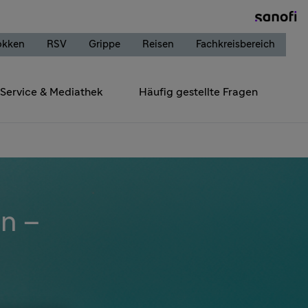
okken
RSV
Grippe
Reisen
Fachkreisbereich
Service & Mediathek
Häufig gestellte Fragen
en –