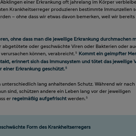
Abklingen einer Erkrankung oft jahrelang im Körper verbleibe
nten Krankheitserreger produzieren bestimmte Immunzellen s
rden – ohne dass wir etwas davon bemerken, weil wir bereit
eren, ohne dass man die jeweilige Erkrankung durchmachen 
abgetötete oder geschwächte Viren oder Bakterien oder au
it verursachen können, verabreicht.
Kommt ein geimpfter Me
5
takt, erinnert sich das Immunsystem und tötet das jeweilige V
r einer Erkrankung geschützt.
5
n unterschiedlich lang anhaltenden Schutz. Während wir nach
n sind, schützen andere ein Leben lang vor der jeweiligen
uss er
regelmäßig aufgefrischt
werden.
5
bgeschwächte Form des Krankheitserregers