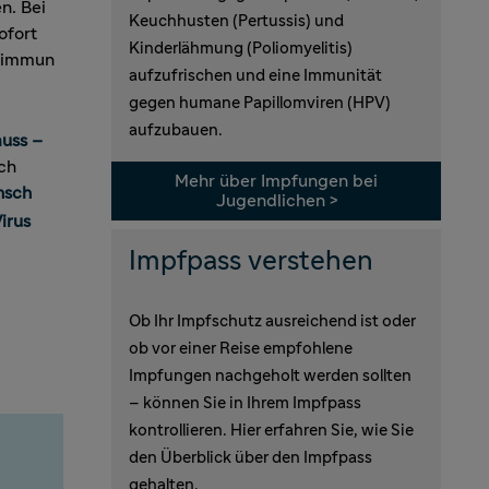
n. Bei
Keuchhusten (Pertussis) und
ofort
Kinderlähmung (Poliomyelitis)
s immun
aufzufrischen und eine Immunität
gegen humane Papillomviren (HPV)
aufzubauen.
muss –
ch
Mehr über Impfungen bei
nsch
Jugendlichen >
irus
Impfpass verstehen
Ob Ihr Impfschutz ausreichend ist oder
ob vor einer Reise empfohlene
Impfungen nachgeholt werden sollten
– können Sie in Ihrem Impfpass
kontrollieren. Hier erfahren Sie, wie Sie
den Überblick über den Impfpass
gehalten.