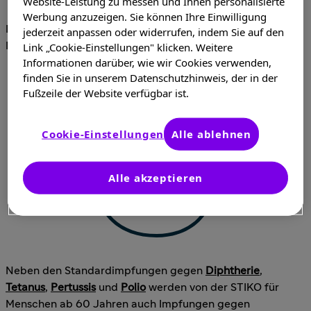
Website-Leistung zu messen und Ihnen personalisierte
Werbung anzuzeigen. Sie können Ihre Einwilligung
Die STIKO* empfiehlt für Menschen ab 60 Jahren daher
jederzeit anpassen oder widerrufen, indem Sie auf den
RSV
Link „Cookie-Einstellungen" klicken. Weitere
Impfungen gegen zusätzliche Infektionskrankheiten.
2
Informationen darüber, wie wir Cookies verwenden,
finden Sie in unserem Datenschutzhinweis, der in der
Fußzeile der Website verfügbar ist.
Grippe
Cookie-Einstellungen
Alle ablehnen
Reisen
Alle akzeptieren
Fachkreisbereich
Neben den Standardimpfungen gegen
Diphtherie
,
Tetanus
,
Pertussis
und
Polio
werden von der STIKO für
Menschen ab 60 Jahren auch Impfungen gegen