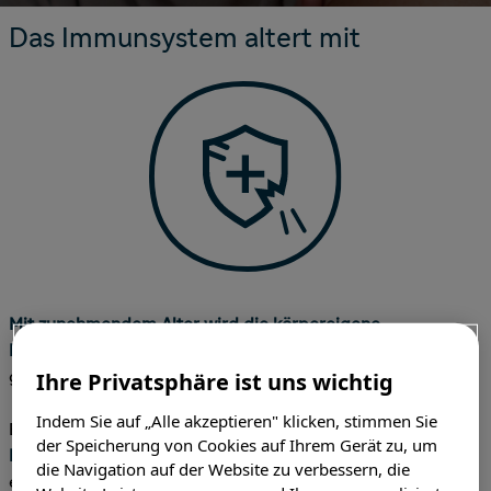
Das Immunsystem altert mit
Impfwissen
Service & Mediathek
Häufig gestellte Fragen
Mit zunehmendem Alter wird die körpereigene
Immunabwehr immer schlechter
.
Die Anfälligkeit
Allgemeine Informationen
Ihre Privatsphäre ist uns wichtig
gegenüber Krankheitserregern wird dadurch erhöht.
Indem Sie auf „Alle akzeptieren" klicken, stimmen Sie
Bei
Männern steigt die Wahrscheinlichkeit von
der Speicherung von Cookies auf Ihrem Gerät zu, um
Meningokokken
Infektionskrankheiten bereits ab 30 Jahren
, bei
Frauen
ab
die Navigation auf der Website zu verbessern, die
etwa 55 Jahren.
1