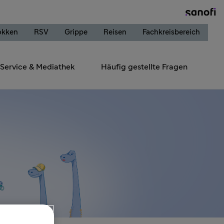
okken
RSV
Grippe
Reisen
Fachkreisbereich
Service & Mediathek
Häufig gestellte Fragen