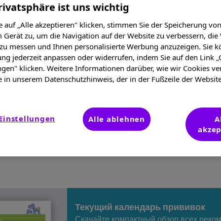
rivatsphäre ist uns wichtig
 auf „Alle akzeptieren" klicken, stimmen Sie der Speicherung vo
ает вашего ребенка от ин
 Gerät zu, um die Navigation auf der Website zu verbessern, die
 zu messen und Ihnen personalisierte Werbung anzuzeigen. Sie k
ung jederzeit anpassen oder widerrufen, indem Sie auf den Link „
ngen" klicken. Weitere Informationen darüber, wie wir Cookies v
аболевания» ассоциируeтся с безобидными болезнями, прот
e in unserem Datenschutzhinweis, der in der Fußzeile der Websit
етские болезни стоит воспринимать всерьёз. Они могут про
ногда перед ними бессильнa даже современная медицинa. 
Einstellungen
Alle ablehnen
A
akzep
та по вакцинации института Роберта Коха (STIKO) обновля
 для каждого возраста.
Текущий календарь прививок
Скачайте компактный обзор всех реко