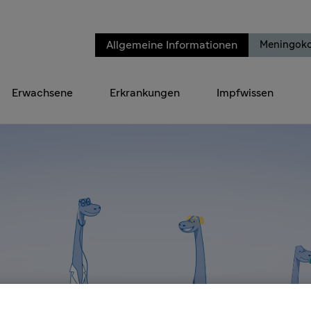
Allgemeine Informationen
Meningok
Erwachsene
Erkrankungen
Impfwissen