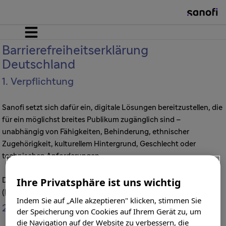
Home
Barrierefreiheitserklärung
Deutschland
1. Verpflichtung
Kinder
Sanofi setzt sich dafür ein, digitale Lösungen bereitzustellen, die
für ein möglichst breites Publikum zugänglich sind –
Jugendliche
unabhängig von Fähigkeiten, Behinderung, ethnischer
Zugehörigkeit, kulturellem Hintergrund, Geschlecht oder
technischen Anforderungen.
Erwachsene
Ihre Privatsphäre ist uns wichtig
Diese Erklärung zur Barrierefreiheit gilt für Sanofi
(https://impfen.sanofi.de
)
Indem Sie auf „Alle akzeptieren" klicken, stimmen Sie
2. Konformitätsstatus
der Speicherung von Cookies auf Ihrem Gerät zu, um
Erkrankungen
die Navigation auf der Website zu verbessern, die